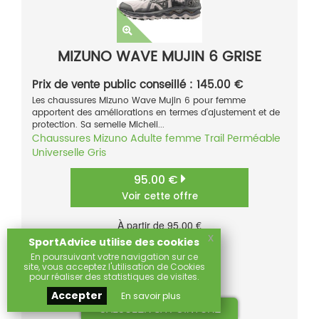
MIZUNO WAVE MUJIN 6 GRISE
Prix de vente public conseillé : 145.00 €
Les chaussures Mizuno Wave Mujin 6 pour femme
apportent des améliorations en termes d'ajustement et de
protection. Sa semelle Micheli...
Chaussures
Mizuno
Adulte femme
Trail
Perméable
Universelle
Gris
95.00 €
Voir cette offre
À partir de 95.00 €
x
Comparer
SportAdvice utilise des cookies
(1)
En poursuivant votre navigation sur ce
Sur
site, vous acceptez l'utilisation de Cookies
pour réaliser des statistiques de visites.
Accepter
En savoir plus
CALCULER SA POINTURE