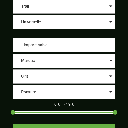
les différents sites de nos partenaires comme 361°, Altra, Asics,
Asolo, Bestard, Brooks, Dynafit, Élémentaire, Five Fingers,
Trail
Garmont, Hoka One One, Inov-8, La Sportiva, Lowa, Meindl,
Merrell, Merrell Footwear, Millet, Mizunon New Balance, Nike,
Universelle
On-Running, Raidlight, Salewa, Salomon, Saucony, Scarpa,
Scott, Tecnica et Topo athletic. Nos partenaires sont de plus en
plus nombreux à proposer leurs produits sur notre site
SportAdvice Shoes : Speck Sport, Pro Du Sport, la Montagne
Imperméable
de Philippe, Trail Store, Télémark Pyrénées, Alpinstore ou
encore Chullanka. Et cela au meilleur prix. Naviguez sur le
comparateur, sélectionnez les critères de votre choix et
Marque
découvrez votre paire de chaussures de sport adaptée parmi
un large éventail.
Gris
Pointure