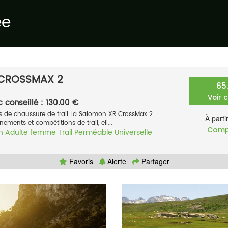
ée
CROSSMAX 2
65
Voir 
c conseillé : 130.00 €
 de chaussure de trail, la Salomon XR CrossMax 2
À parti
nements et compétitions de trail, ell...
Comp
n
Adulte femme
Trail
Perméable
Universelle
Favoris
Alerte
Partager