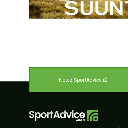
Notez SportAdvice