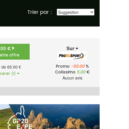
Trier par :
Sur
.00 €
cette offre
Promo
-50.00
%
r de 65.00 €
Colissimo
5.00
€
arer
(1)
Aucun avis