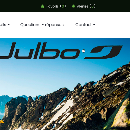
Favoris (
0
)
Alertes (
0
)
ils
Questions - réponses
Contact