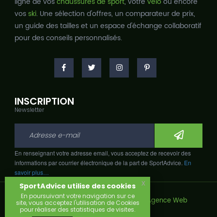
ligne de vos
chaussures de sport
, votre
vélo
ou encore
vos
ski
. Une sélection d'offres, un comparateur de prix,
un guide des tailles et un espace d'échange collaboratif
pour des conseils personnalisés.
INSCRIPTION
Newsletter
En renseignant votre adresse email, vous acceptez de recevoir des
informations par courrier électronique de la part de SportAdvice.
En
savoir plus…
x
SportAdvice utilise des cookies
En poursuivant votre navigation sur ce
Copyright © 2026, Développé avec
par
Agence Web
site, vous acceptez l'utilisation de Cookies
Narobaz.
pour réaliser des statistiques de visites.