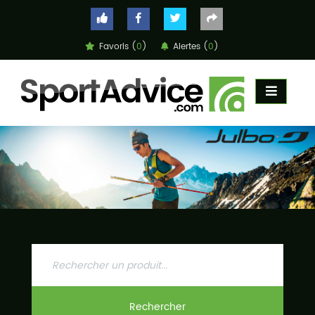
Favoris (
0
)
Alertes (
0
)
ACCUEIL
COMPARATEUR
CONSEILS
QUESTIONS
-
RÉPONSES
CONTACT
Rechercher