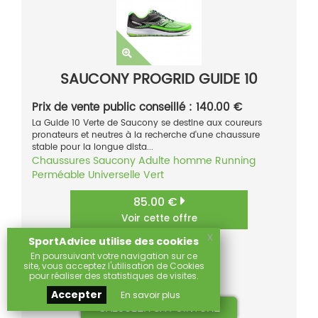
SAUCONY PROGRID GUIDE 10
Prix de vente public conseillé : 140.00 €
La Guide 10 Verte de Saucony se destine aux coureurs
pronateurs et neutres à la recherche d'une chaussure
stable pour la longue dista...
Chaussures
Saucony
Adulte homme
Running
Perméable
Universelle
Vert
85.00 €
Voir cette offre
x
SportAdvice utilise des cookies
À partir de 85.00 €
En poursuivant votre navigation sur ce
Comparer
(1)
site, vous acceptez l'utilisation de Cookies
pour réaliser des statistiques de visites.
Sur
Accepter
En savoir plus
CALCULER SA POINTURE