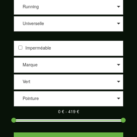
les différents sites de nos partenaires comme 361°, Altra, Asics,
Asolo, Bestard, Brooks, Dynafit, Élémentaire, Five Fingers,
Running
Garmont, Hoka One One, Inov-8, La Sportiva, Lowa, Meindl,
Merrell, Merrell Footwear, Millet, Mizunon New Balance, Nike,
Universelle
On-Running, Raidlight, Salewa, Salomon, Saucony, Scarpa,
Scott, Tecnica et Topo athletic. Nos partenaires sont de plus en
plus nombreux à proposer leurs produits sur notre site
SportAdvice Shoes : Speck Sport, Pro Du Sport, la Montagne
Imperméable
de Philippe, Trail Store, Télémark Pyrénées, Alpinstore ou
encore Chullanka. Et cela au meilleur prix. Naviguez sur le
comparateur, sélectionnez les critères de votre choix et
Marque
découvrez votre paire de chaussures de sport adaptée parmi
un large éventail.
Vert
Pointure