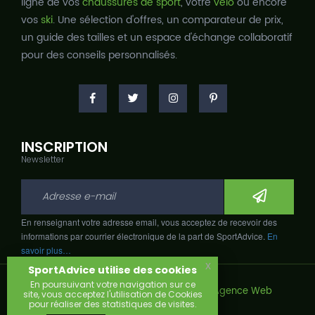
ligne de vos
chaussures de sport
, votre
vélo
ou encore
vos
ski
. Une sélection d'offres, un comparateur de prix,
un guide des tailles et un espace d'échange collaboratif
pour des conseils personnalisés.
INSCRIPTION
Newsletter
En renseignant votre adresse email, vous acceptez de recevoir des
informations par courrier électronique de la part de SportAdvice.
En
savoir plus…
x
SportAdvice utilise des cookies
En poursuivant votre navigation sur ce
Copyright © 2026, Développé avec
par
Agence Web
site, vous acceptez l'utilisation de Cookies
Narobaz.
pour réaliser des statistiques de visites.