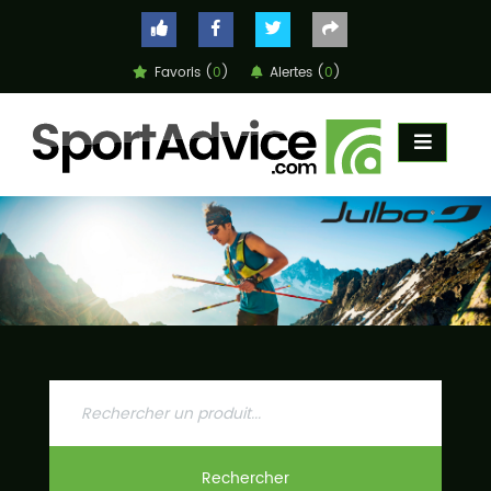
Favoris (
0
)
Alertes (
0
)
ACCUEIL
COMPARATEUR
CONSEILS
QUESTIONS
-
RÉPONSES
CONTACT
Rechercher