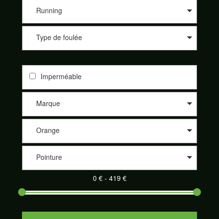
les différents sites de nos partenaires comme 361°, Altra, Asics,
Asolo, Bestard, Brooks, Dynafit, Élémentaire, Five Fingers,
Running
Garmont, Hoka One One, Inov-8, La Sportiva, Lowa, Meindl,
Merrell, Merrell Footwear, Millet, Mizunon New Balance, Nike,
Type de foulée
On-Running, Raidlight, Salewa, Salomon, Saucony, Scarpa,
Scott, Tecnica et Topo athletic. Nos partenaires sont de plus en
plus nombreux à proposer leurs produits sur notre site
SportAdvice Shoes : Speck Sport, Pro Du Sport, la Montagne
Imperméable
de Philippe, Trail Store, Télémark Pyrénées, Alpinstore ou
encore Chullanka. Et cela au meilleur prix. Naviguez sur le
comparateur, sélectionnez les critères de votre choix et
Marque
découvrez votre paire de chaussures de sport adaptée parmi
un large éventail.
Orange
Pointure