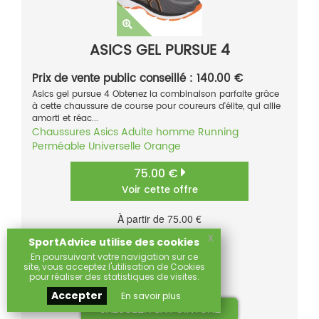
ASICS GEL PURSUE 4
Prix de vente public conseillé : 140.00 €
Asics gel pursue 4 Obtenez la combinaison parfaite grâce
à cette chaussure de course pour coureurs d'élite, qui allie
amorti et réac...
Chaussures
Asics
Adulte homme
Running
Perméable
Universelle
Orange
75.00 €
Voir cette offre
À partir de 75.00 €
Comparer
(1)
x
SportAdvice utilise des cookies
Sur
En poursuivant votre navigation sur ce
site, vous acceptez l'utilisation de Cookies
pour réaliser des statistiques de visites.
Accepter
En savoir plus
CALCULER SA POINTURE
Promo
-46.00
%