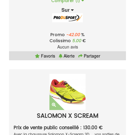
Comparer
(1)
Sur
Promo
-42.00
%
Colissimo
5.00
€
Aucun avis
Favoris
Alerte
Partager
SALOMON X SCREAM
Prix de vente public conseillé : 130.00 €
Avec la chaussure Salomon X-Scream 3D , vos sorties de