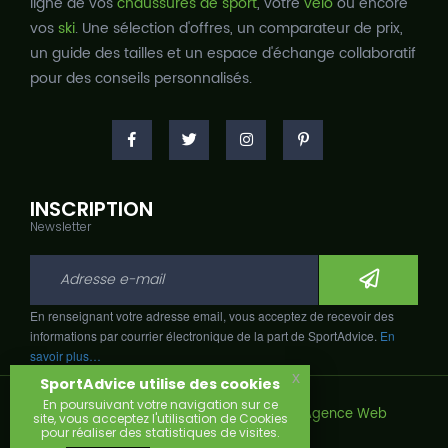
ligne de vos
chaussures de sport
, votre
vélo
ou encore
vos
ski
. Une sélection d'offres, un comparateur de prix,
un guide des tailles et un espace d'échange collaboratif
pour des conseils personnalisés.
INSCRIPTION
Newsletter
En renseignant votre adresse email, vous acceptez de recevoir des
informations par courrier électronique de la part de SportAdvice.
En
savoir plus…
x
SportAdvice utilise des cookies
En poursuivant votre navigation sur ce
Copyright © 2026, Développé avec
par
Agence Web
site, vous acceptez l'utilisation de Cookies
Narobaz.
pour réaliser des statistiques de visites.