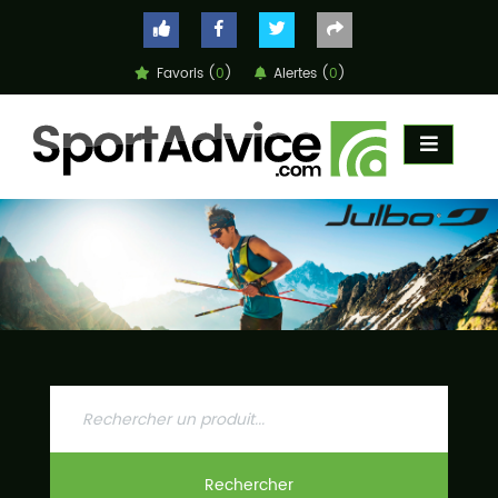
Favoris (
0
)
Alertes (
0
)
ACCUEIL
COMPARATEUR
CONSEILS
QUESTIONS
-
RÉPONSES
CONTACT
Rechercher