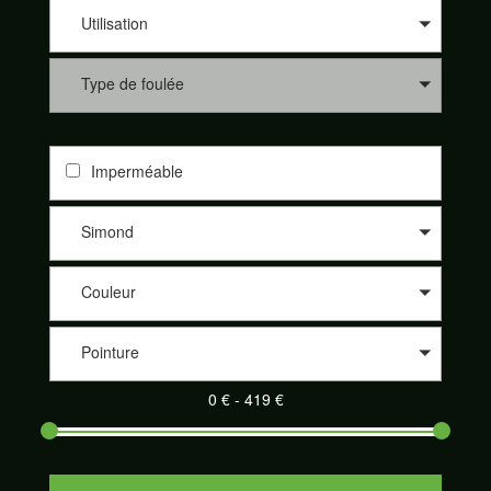
les différents sites de nos partenaires comme 361°, Altra, Asics,
Asolo, Bestard, Brooks, Dynafit, Élémentaire, Five Fingers,
Utilisation
Garmont, Hoka One One, Inov-8, La Sportiva, Lowa, Meindl,
Merrell, Merrell Footwear, Millet, Mizunon New Balance, Nike,
Type de foulée
On-Running, Raidlight, Salewa, Salomon, Saucony, Scarpa,
Scott, Tecnica et Topo athletic. Nos partenaires sont de plus en
plus nombreux à proposer leurs produits sur notre site
SportAdvice Shoes : Speck Sport, Pro Du Sport, la Montagne
Imperméable
de Philippe, Trail Store, Télémark Pyrénées, Alpinstore ou
encore Chullanka. Et cela au meilleur prix. Naviguez sur le
comparateur, sélectionnez les critères de votre choix et
Simond
découvrez votre paire de chaussures de sport adaptée parmi
un large éventail.
Couleur
Pointure