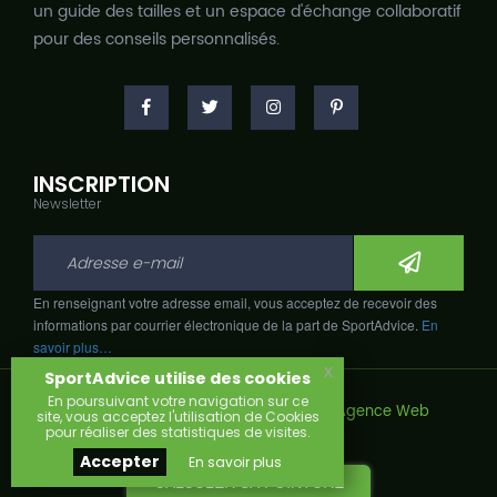
un guide des tailles et un espace d'échange collaboratif
pour des conseils personnalisés.
INSCRIPTION
Newsletter
En renseignant votre adresse email, vous acceptez de recevoir des
informations par courrier électronique de la part de SportAdvice.
En
savoir plus…
x
SportAdvice utilise des cookies
En poursuivant votre navigation sur ce
Copyright © 2026, Développé avec
par
Agence Web
site, vous acceptez l'utilisation de Cookies
Narobaz.
pour réaliser des statistiques de visites.
Accepter
En savoir plus
CALCULER SA POINTURE