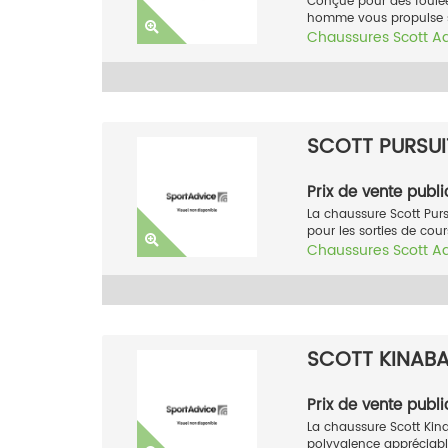
Conçue pour des foulée
homme vous propulse sur
Chaussures
Scott
A
SCOTT PURSUI
Prix de vente publi
La chaussure Scott Purs
pour les sorties de cou
Chaussures
Scott
A
SCOTT KINAB
Prix de vente publi
La chaussure Scott Ki
polyvalence appréciab