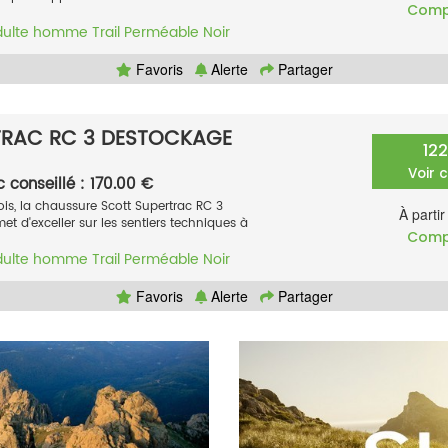
Comp
dulte homme
Trail
Perméable
Noir
Favoris
Alerte
Partager
TRAC RC 3 DESTOCKAGE
12
Voir 
c conseillé : 170.00 €
ois, la chaussure Scott Supertrac RC 3
À parti
 d'exceller sur les sentiers techniques à
Comp
dulte homme
Trail
Perméable
Noir
Favoris
Alerte
Partager