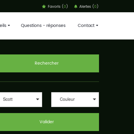
Favoris (
0
)
Alertes (
0
)
ils
Questions - réponses
Contact
rtAdvice Shoes est fait pour vous. Dans la rubrique
isme ou même encore pour la pratique des sports en salle.
tre type de foulée : supinateur, pronateur ou tout
choisir votre paire de chaussures de sport en fonction de
Rechercher
Asics, Asolo, Bestard, Brooks, Dynafit, Élémentaire, Five
, Nike, On-Running, Raidlight, Salewa, Salomon,
ur notre site SportAdvice Shoes : Speck Sport, Pro Du
guez sur le comparateur, sélectionnez les critères de
Scott
Couleur
Valider