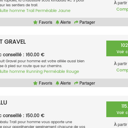
s rapides, la chaussure Scott Kinabalu RC 3 pour
À parti
 les sentiers de trail.
Comp
dulte homme
Trail
Perméable
Jaune
Favoris
Alerte
Partager
T GRAVEL
10
Voir 
c conseillé : 160.00 €
uit Gravel pour homme est votre alliée aussi bien
À parti
rse à pied sur route que sur chemins.
Comp
dulte homme
Running
Perméable
Rouge
Favoris
Alerte
Partager
ALU
11
Voir 
c conseillé : 150.00 €
nabalu Trail pour homme vous apporte une
À parti
le pour appréhender sereinement chacune de vos