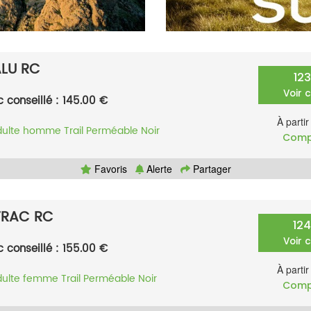
LU RC
12
Voir 
c conseillé : 145.00 €
À parti
dulte homme
Trail
Perméable
Noir
Comp
Favoris
Alerte
Partager
TRAC RC
12
Voir 
c conseillé : 155.00 €
À parti
dulte femme
Trail
Perméable
Noir
Comp