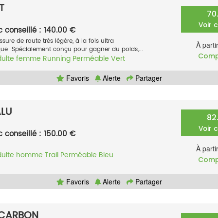
T
70
Voir 
c conseillé : 140.00 €
sure de route très légère, à la fois ultra
À parti
ue Spécialement conçu pour gagner du poids,...
Comp
dulte femme
Running
Perméable
Vert
Favoris
Alerte
Partager
ALU
82
Voir 
c conseillé : 150.00 €
À parti
dulte homme
Trail
Perméable
Bleu
Comp
Favoris
Alerte
Partager
 CARBON