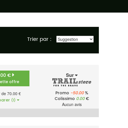
Trier par :
Sur
.00 €
cette offre
Promo
-50.00
%
r de 70.00 €
Colissimo
0.00
€
arer
(1)
Aucun avis