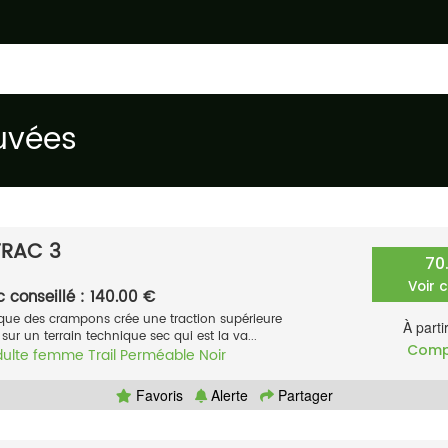
uvées
TRAC 3
70
Voir 
c conseillé : 140.00 €
que des crampons crée une traction supérieure
À parti
ur un terrain technique sec qui est la va...
Comp
dulte femme
Trail
Perméable
Noir
Favoris
Alerte
Partager