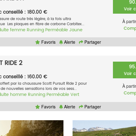
90
Voir 
c conseillé : 180.00 €
sure de route très légère, à la fois ultra
À parti
ue Les plaques en fibre de carbone Carbitex...
Comp
dulte femme
Running
Perméable
Jaune
Favoris
Alerte
Partager
 RIDE 2
95
Voir 
c conseillé : 160.00 €
ffert par la chaussure Scott Pursuit Ride 2 pour
À parti
e nouvelles sensations lors de vos sess...
Comp
dulte homme
Running
Perméable
Vert
Favoris
Alerte
Partager