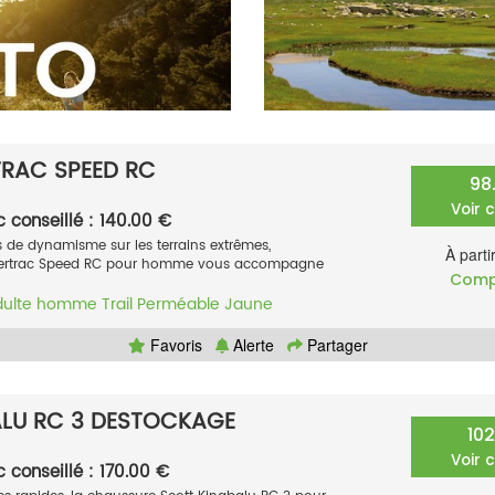
RAC SPEED RC
98
Voir 
c conseillé : 140.00 €
 de dynamisme sur les terrains extrêmes,
À parti
upertrac Speed RC pour homme vous accompagne
Comp
dulte homme
Trail
Perméable
Jaune
Favoris
Alerte
Partager
ALU RC 3 DESTOCKAGE
10
Voir 
c conseillé : 170.00 €