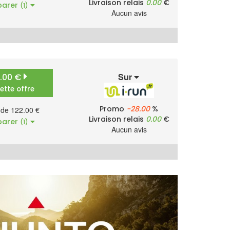
Livraison relais
0.00
€
arer
(1)
Aucun avis
Sur
2.00 €
cette offre
Promo
-28.00
%
r de 122.00 €
Livraison relais
0.00
€
arer
(1)
Aucun avis