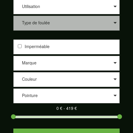
les différents sites de nos partenaires comme 361°, Altra, Asics,
Asolo, Bestard, Brooks, Dynafit, Élémentaire, Five Fingers,
Utilisation
Garmont, Hoka One One, Inov-8, La Sportiva, Lowa, Meindl,
Merrell, Merrell Footwear, Millet, Mizunon New Balance, Nike,
Type de foulée
On-Running, Raidlight, Salewa, Salomon, Saucony, Scarpa,
Scott, Tecnica et Topo athletic. Nos partenaires sont de plus en
plus nombreux à proposer leurs produits sur notre site
SportAdvice Shoes : Speck Sport, Pro Du Sport, la Montagne
Imperméable
de Philippe, Trail Store, Télémark Pyrénées, Alpinstore ou
encore Chullanka. Et cela au meilleur prix. Naviguez sur le
comparateur, sélectionnez les critères de votre choix et
Marque
découvrez votre paire de chaussures de sport adaptée parmi
un large éventail.
Couleur
Pointure