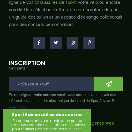
ligne de vos
chaussures de sport
, votre
vélo
ou encore
vos
ski
. Une sélection d'offres, un comparateur de prix,
un guide des tailles et un espace d'échange collaboratif
pour des conseils personnalisés.
INSCRIPTION
Newsletter
En renseignant votre adresse email, vous acceptez de recevoir des
informations par courrier électronique de la part de SportAdvice.
En
savoir plus…
x
SportAdvice utilise des cookies
En poursuivant votre navigation sur ce
Copyright © 2026, Développé avec
par
Agence Web
site, vous acceptez l'utilisation de Cookies
Narobaz.
pour réaliser des statistiques de visites.