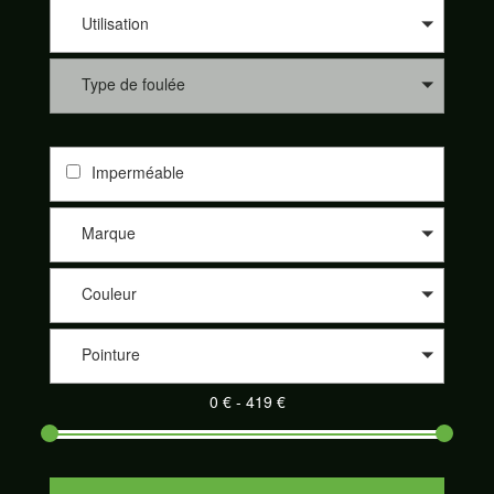
les différents sites de nos partenaires comme 361°, Altra, Asics,
Asolo, Bestard, Brooks, Dynafit, Élémentaire, Five Fingers,
Utilisation
Garmont, Hoka One One, Inov-8, La Sportiva, Lowa, Meindl,
Merrell, Merrell Footwear, Millet, Mizunon New Balance, Nike,
Type de foulée
On-Running, Raidlight, Salewa, Salomon, Saucony, Scarpa,
Scott, Tecnica et Topo athletic. Nos partenaires sont de plus en
plus nombreux à proposer leurs produits sur notre site
SportAdvice Shoes : Speck Sport, Pro Du Sport, la Montagne
Imperméable
de Philippe, Trail Store, Télémark Pyrénées, Alpinstore ou
encore Chullanka. Et cela au meilleur prix. Naviguez sur le
comparateur, sélectionnez les critères de votre choix et
Marque
découvrez votre paire de chaussures de sport adaptée parmi
un large éventail.
Couleur
Pointure