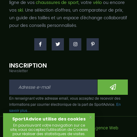
ligne de vos
chaussures de sport
, votre
vélo
ou encore
vos
ski
. Une sélection d'offres, un comparateur de prix,
un guide des tailles et un espace d'échange collaboratif
pour des conseils personnalisés.
INSCRIPTION
Newsletter
En renseignant votre adresse email, vous acceptez de recevoir des
informations par courrier électronique de la part de SportAdvice.
En
savoir plus…
x
SportAdvice utilise des cookies
En poursuivant votre navigation sur ce
Copyright © 2026, Développé avec
par
Agence Web
site, vous acceptez l'utilisation de Cookies
Narobaz.
pour réaliser des statistiques de visites.