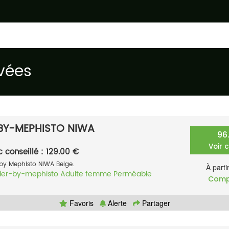
vées
BY-MEPHISTO NIWA
96
Voir 
c conseillé : 129.00 €
by Mephisto NIWA Beige.
À parti
der-by-mephisto
Adulte femme
Perméable
Comp
Favoris
Alerte
Partager