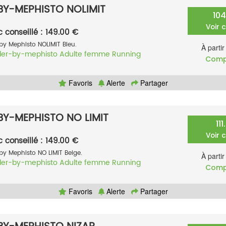
Y-MEPHISTO NOLIMIT
10
Voir 
c conseillé : 149.00 €
by Mephisto NOLIMIT Bleu.
À parti
der-by-mephisto
Adulte femme
Running
Comp
Favoris
Alerte
Partager
Y-MEPHISTO NO LIMIT
11
Voir 
c conseillé : 149.00 €
by Mephisto NO LIMIT Beige.
À parti
der-by-mephisto
Adulte femme
Running
Comp
Favoris
Alerte
Partager