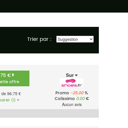
Trier par :
Sur
.75 €
cette offre
Promo
-25.00
%
r de 96.75 €
Colissimo
0.00
€
arer
(1)
Aucun avis