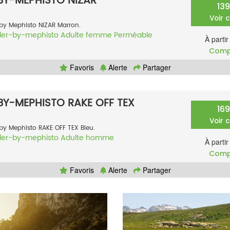
Y-MEPHISTO NIZAR
13
Voir 
by Mephisto NIZAR Marron.
der-by-mephisto
Adulte femme
Perméable
À parti
Comp
Favoris
Alerte
Partager
Y-MEPHISTO RAKE OFF TEX
16
Voir 
by Mephisto RAKE OFF TEX Bleu.
der-by-mephisto
Adulte homme
À parti
Comp
Favoris
Alerte
Partager