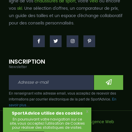
ligne de vos
chaussures de sport
, votre
vélo
ou encore
vos
ski
. Une sélection d'offres, un comparateur de prix,
un guide des tailles et un espace d'échange collaboratif
pour des conseils personnalisés.
INSCRIPTION
Newsletter
En renseignant votre adresse email, vous acceptez de recevoir des
informations par courrier électronique de la part de SportAdvice.
En
savoir plus…
x
SportAdvice utilise des cookies
En poursuivant votre navigation sur ce
Copyright © 2026, Développé avec
par
Agence Web
site, vous acceptez l'utilisation de Cookies
Narobaz.
pour réaliser des statistiques de visites.