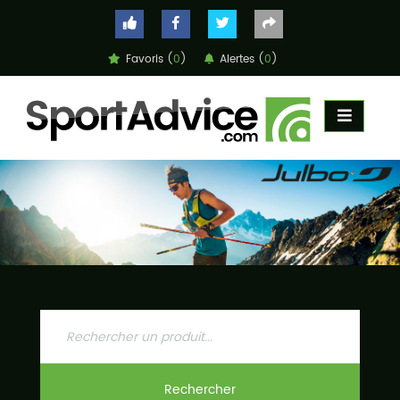
Favoris (
0
)
Alertes (
0
)
ACCUEIL
COMPARATEUR
CONSEILS
QUESTIONS
-
RÉPONSES
CONTACT
Rechercher