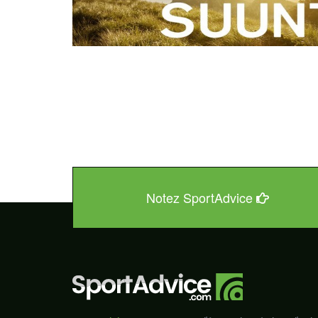
Notez SportAdvice