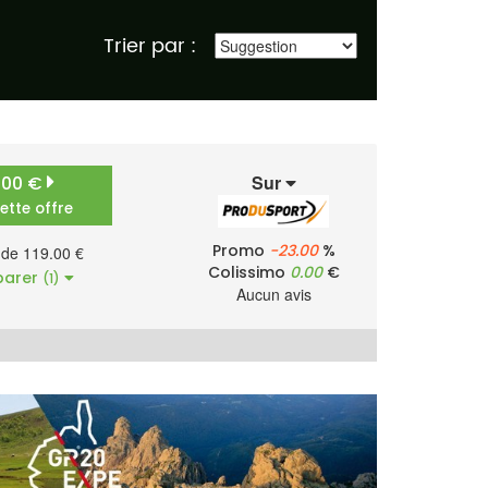
Trier par :
Sur
9.00 €
cette offre
Promo
-23.00
%
r de 119.00 €
Colissimo
0.00
€
arer
(1)
Aucun avis