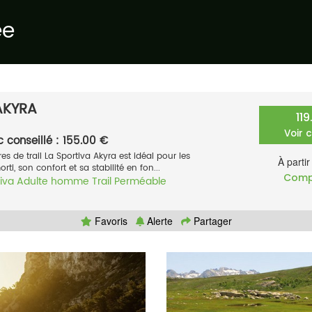
ée
AKYRA
11
Voir 
c conseillé : 155.00 €
 de trail La Sportiva Akyra est idéal pour les
À parti
ti, son confort et sa stabilité en fon...
Comp
iva
Adulte homme
Trail
Perméable
Favoris
Alerte
Partager