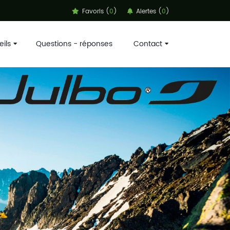
Favoris (
0
)
Alertes (
0
)
ils
Questions - réponses
Contact