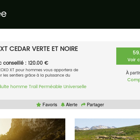
ée
XT CEDAR VERTE ET NOIRE
59
Voir 
c conseillé : 120.00 €
 GECKO XT pour hommes vous apportera de
À parti
r les sentiers grâce à la puissance du
Comp
dulte homme
Trail
Perméable
Universelle
Favoris
Alerte
Partager