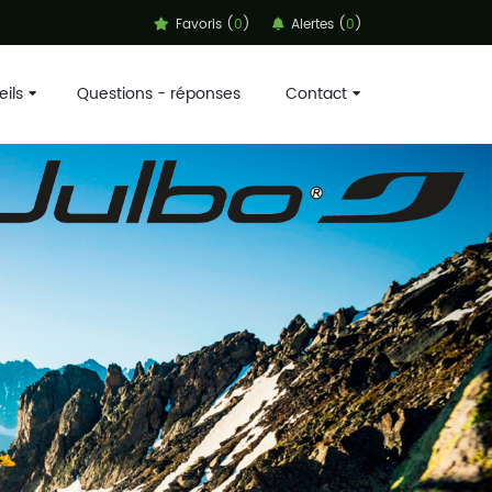
Favoris (
0
)
Alertes (
0
)
ils
Questions - réponses
Contact