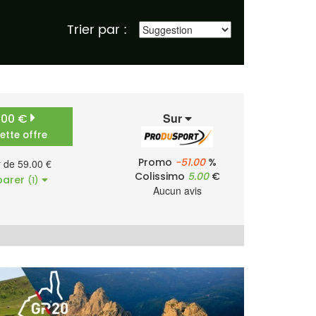
Trier par :
Sur
.00 €
cette offre
Promo
-51.00
%
r de 59.00 €
Colissimo
5.00
€
arer
(1)
Aucun avis