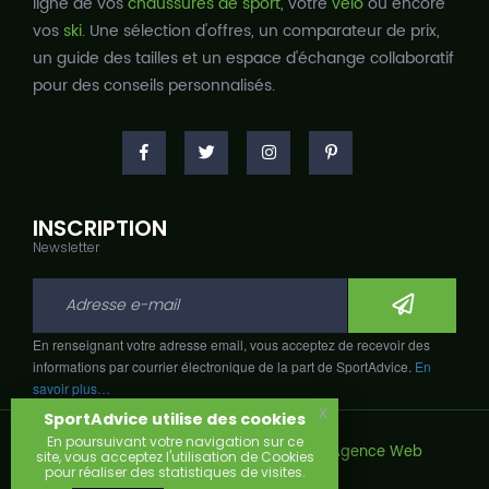
ligne de vos
chaussures de sport
, votre
vélo
ou encore
vos
ski
. Une sélection d'offres, un comparateur de prix,
un guide des tailles et un espace d'échange collaboratif
pour des conseils personnalisés.
INSCRIPTION
Newsletter
En renseignant votre adresse email, vous acceptez de recevoir des
informations par courrier électronique de la part de SportAdvice.
En
savoir plus…
x
SportAdvice utilise des cookies
En poursuivant votre navigation sur ce
Copyright © 2026, Développé avec
par
Agence Web
site, vous acceptez l'utilisation de Cookies
Narobaz.
pour réaliser des statistiques de visites.