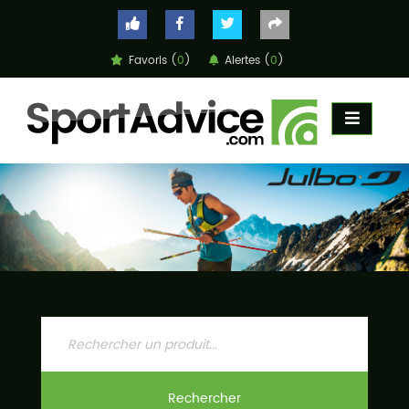
Favoris (
0
)
Alertes (
0
)
ACCUEIL
COMPARATEUR
CONSEILS
QUESTIONS
-
RÉPONSES
CONTACT
Rechercher