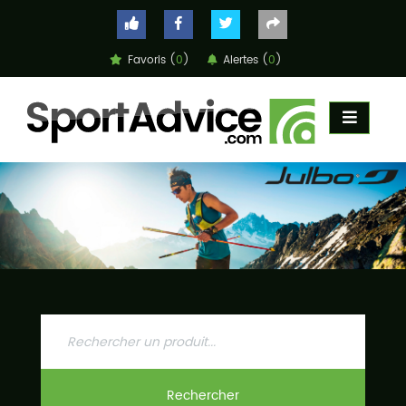
Favoris (
0
)
Alertes (
0
)
ACCUEIL
COMPARATEUR
CONSEILS
QUESTIONS
-
RÉPONSES
CONTACT
Rechercher