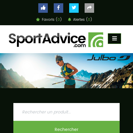
Favoris (
0
)
Alertes (
0
)
ACCUEIL
COMPARATEUR
CONSEILS
QUESTIONS
-
RÉPONSES
CONTACT
Rechercher