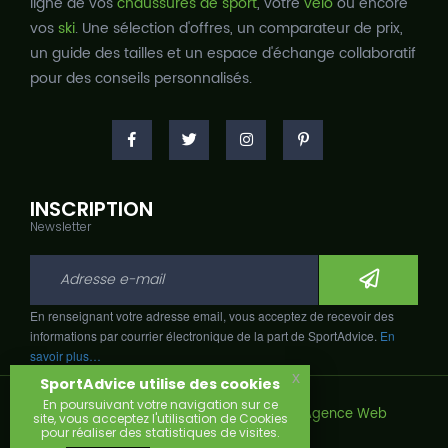
ligne de vos
chaussures de sport
, votre
vélo
ou encore
vos
ski
. Une sélection d'offres, un comparateur de prix,
un guide des tailles et un espace d'échange collaboratif
pour des conseils personnalisés.
INSCRIPTION
Newsletter
En renseignant votre adresse email, vous acceptez de recevoir des
informations par courrier électronique de la part de SportAdvice.
En
savoir plus…
x
SportAdvice utilise des cookies
En poursuivant votre navigation sur ce
Copyright © 2026, Développé avec
par
Agence Web
site, vous acceptez l'utilisation de Cookies
Narobaz.
pour réaliser des statistiques de visites.