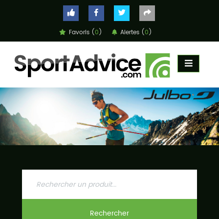
Favoris (
0
)
Alertes (
0
)
ACCUEIL
COMPARATEUR
CONSEILS
QUESTIONS
-
RÉPONSES
CONTACT
Rechercher