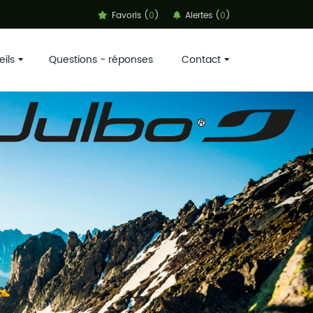
Favoris (
0
)
Alertes (
0
)
ils
Questions - réponses
Contact