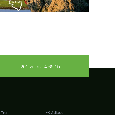
201 votes : 4.65 / 5
Trail
Adidas