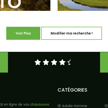
Voir Plus
Modifier ma recherche !
CATÉGORIES
at en ligne de vos
chaussures
Adulte Homme