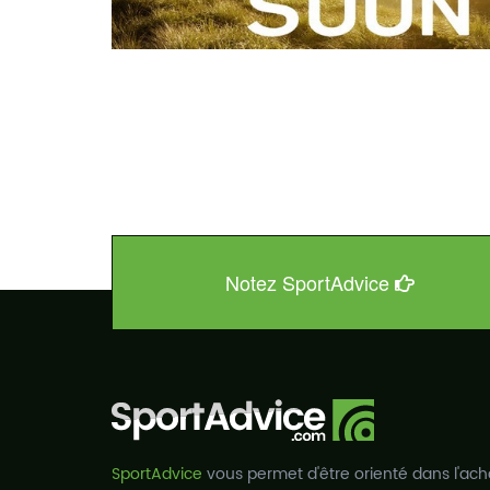
Notez SportAdvice
SportAdvice
vous permet d'être orienté dans l'ach