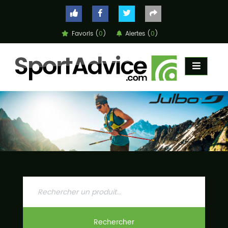
Favoris (
0
)
Alertes (
0
)
ACCUEIL
COMPARATEUR
CONSEILS
QUESTIONS
-
RÉPONSES
CONTACT
Rechercher