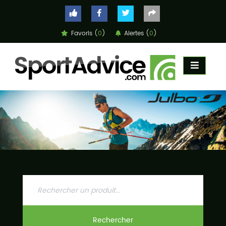
Favoris (
0
)
Alertes (
0
)
ACCUEIL
COMPARATEUR
CONSEILS
QUESTIONS
-
RÉPONSES
CONTACT
Rechercher