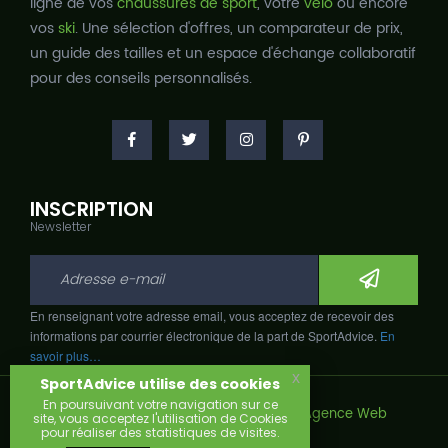
ligne de vos
chaussures de sport
, votre
vélo
ou encore
vos
ski
. Une sélection d'offres, un comparateur de prix,
un guide des tailles et un espace d'échange collaboratif
pour des conseils personnalisés.
INSCRIPTION
Newsletter
En renseignant votre adresse email, vous acceptez de recevoir des
informations par courrier électronique de la part de SportAdvice.
En
savoir plus…
x
SportAdvice utilise des cookies
En poursuivant votre navigation sur ce
Copyright © 2026, Développé avec
par
Agence Web
site, vous acceptez l'utilisation de Cookies
Narobaz.
pour réaliser des statistiques de visites.