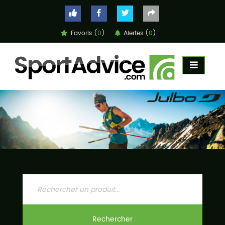
Favoris (
0
)
Alertes (
0
)
ACCUEIL
COMPARATEUR
CONSEILS
QUESTIONS
-
RÉPONSES
CONTACT
Rechercher