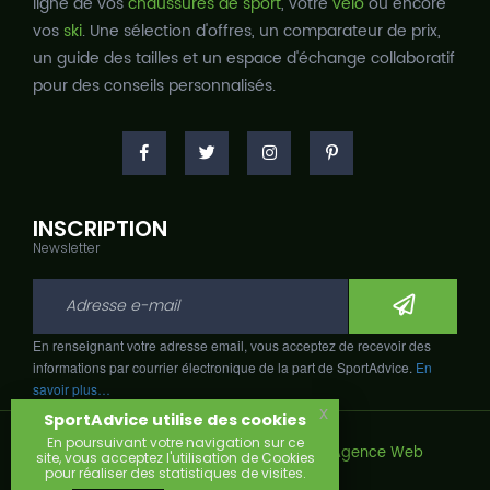
ligne de vos
chaussures de sport
, votre
vélo
ou encore
vos
ski
. Une sélection d'offres, un comparateur de prix,
un guide des tailles et un espace d'échange collaboratif
pour des conseils personnalisés.
INSCRIPTION
Newsletter
En renseignant votre adresse email, vous acceptez de recevoir des
informations par courrier électronique de la part de SportAdvice.
En
savoir plus…
x
SportAdvice utilise des cookies
En poursuivant votre navigation sur ce
Copyright © 2026, Développé avec
par
Agence Web
site, vous acceptez l'utilisation de Cookies
Narobaz.
pour réaliser des statistiques de visites.