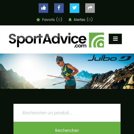
Favoris (
0
)
Alertes (
0
)
ACCUEIL
COMPARATEUR
CONSEILS
QUESTIONS
-
RÉPONSES
CONTACT
Rechercher