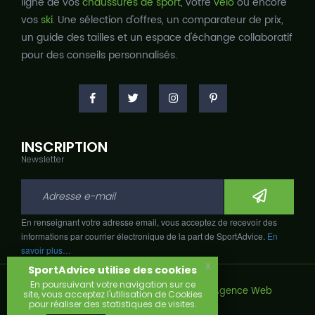
ligne de vos
chaussures de sport
, votre
vélo
ou encore
vos
ski
. Une sélection d'offres, un comparateur de prix,
un guide des tailles et un espace d'échange collaboratif
pour des conseils personnalisés.
INSCRIPTION
Newsletter
En renseignant votre adresse email, vous acceptez de recevoir des
informations par courrier électronique de la part de SportAdvice.
En
savoir plus…
x
SportAdvice utilise des cookies
En poursuivant votre navigation sur ce
Copyright © 2026, Développé avec
par
Agence Web
site, vous acceptez l'utilisation de Cookies
Narobaz.
pour réaliser des statistiques de visites.