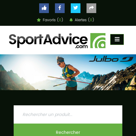
Favoris (
0
)
Alertes (
0
)
ACCUEIL
COMPARATEUR
CONSEILS
QUESTIONS
-
RÉPONSES
CONTACT
Rechercher