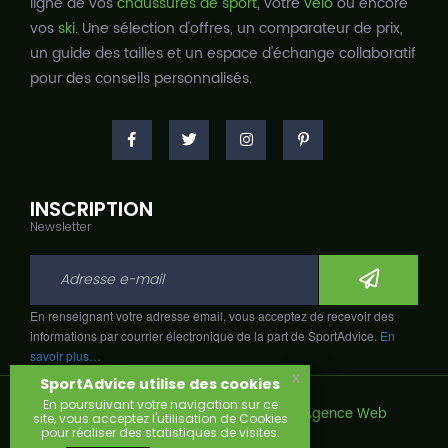
ligne de vos
chaussures de sport
, votre
vélo
ou encore
vos
ski
. Une sélection d'offres, un comparateur de prix,
un guide des tailles et un espace d'échange collaboratif
pour des conseils personnalisés.
INSCRIPTION
Newsletter
En renseignant votre adresse email, vous acceptez de recevoir des
informations par courrier électronique de la part de SportAdvice.
En
savoir plus…
x
SportAdvice utilise des cookies
En poursuivant votre navigation sur ce
Copyright © 2026, Développé avec
par
Agence Web
site, vous acceptez l'utilisation de Cookies
Narobaz.
pour réaliser des statistiques de visites.