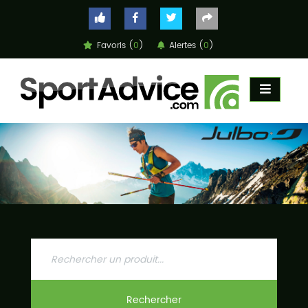
Favoris (
0
)
Alertes (
0
)
ACCUEIL
COMPARATEUR
CONSEILS
QUESTIONS
-
RÉPONSES
CONTACT
Rechercher