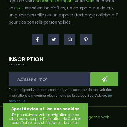
ligne de vos
chaussures de sport
, votre
vélo
ou encore
vos
ski
. Une sélection d'offres, un comparateur de prix,
un guide des tailles et un espace d'échange collaboratif
pour des conseils personnalisés.
INSCRIPTION
Newsletter
En renseignant votre adresse email, vous acceptez de recevoir des
informations par courrier électronique de la part de SportAdvice.
En
savoir plus…
x
SportAdvice utilise des cookies
En poursuivant votre navigation sur ce
Copyright © 2026, Développé avec
par
Agence Web
site, vous acceptez l'utilisation de Cookies
Narobaz.
pour réaliser des statistiques de visites.