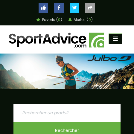
Favoris (
0
)
Alertes (
0
)
ACCUEIL
COMPARATEUR
CONSEILS
QUESTIONS
-
RÉPONSES
CONTACT
Rechercher