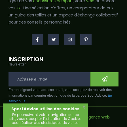
ligne de vos
chaussures de sport
, votre
vélo
ou encore
vos
ski
. Une sélection d'offres, un comparateur de prix,
un guide des tailles et un espace d'échange collaboratif
pour des conseils personnalisés.
INSCRIPTION
Newsletter
En renseignant votre adresse email, vous acceptez de recevoir des
informations par courrier électronique de la part de SportAdvice.
En
savoir plus…
x
SportAdvice utilise des cookies
En poursuivant votre navigation sur ce
Copyright © 2026, Développé avec
par
Agence Web
site, vous acceptez l'utilisation de Cookies
Narobaz.
pour réaliser des statistiques de visites.