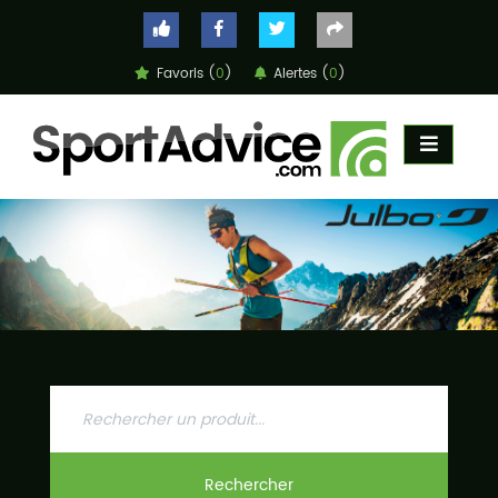
Favoris (
0
)
Alertes (
0
)
ACCUEIL
COMPARATEUR
CONSEILS
QUESTIONS
-
RÉPONSES
CONTACT
Rechercher