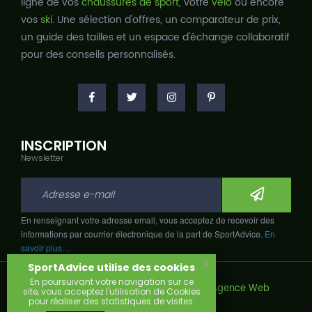
ligne de vos
chaussures de sport
, votre
vélo
ou encore
vos
ski
. Une sélection d'offres, un comparateur de prix,
un guide des tailles et un espace d'échange collaboratif
pour des conseils personnalisés.
INSCRIPTION
Newsletter
En renseignant votre adresse email, vous acceptez de recevoir des
informations par courrier électronique de la part de SportAdvice.
En
savoir plus…
x
SportAdvice utilise des cookies
En poursuivant votre navigation sur ce
Copyright © 2026, Développé avec
par
Agence Web
site, vous acceptez l'utilisation de Cookies
Narobaz.
pour réaliser des statistiques de visites.