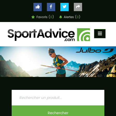
Favoris (
0
)
Alertes (
0
)
ACCUEIL
COMPARATEUR
CONSEILS
QUESTIONS
-
RÉPONSES
CONTACT
Rechercher