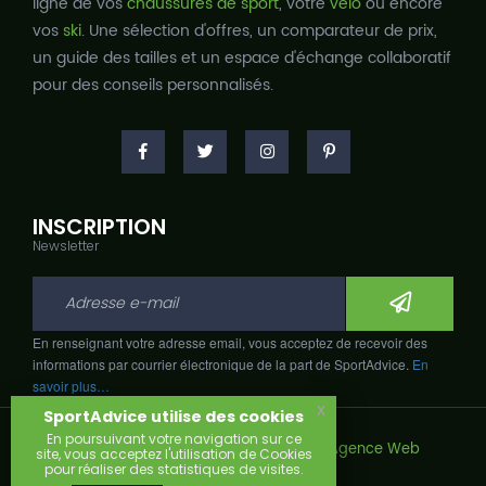
ligne de vos
chaussures de sport
, votre
vélo
ou encore
vos
ski
. Une sélection d'offres, un comparateur de prix,
un guide des tailles et un espace d'échange collaboratif
pour des conseils personnalisés.
INSCRIPTION
Newsletter
En renseignant votre adresse email, vous acceptez de recevoir des
informations par courrier électronique de la part de SportAdvice.
En
savoir plus…
x
SportAdvice utilise des cookies
En poursuivant votre navigation sur ce
Copyright © 2026, Développé avec
par
Agence Web
site, vous acceptez l'utilisation de Cookies
Narobaz.
pour réaliser des statistiques de visites.