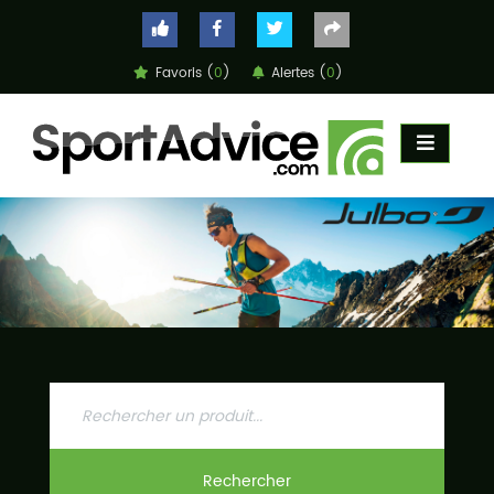
Favoris (
0
)
Alertes (
0
)
ACCUEIL
COMPARATEUR
CONSEILS
QUESTIONS
-
RÉPONSES
CONTACT
Rechercher