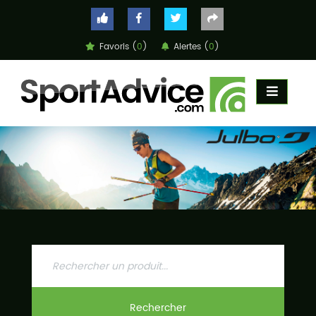
Favoris (
0
)
Alertes (
0
)
ACCUEIL
COMPARATEUR
CONSEILS
QUESTIONS
-
RÉPONSES
CONTACT
Rechercher