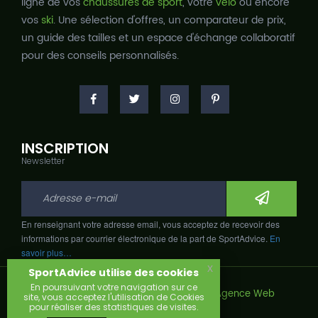
ligne de vos
chaussures de sport
, votre
vélo
ou encore
vos
ski
. Une sélection d'offres, un comparateur de prix,
un guide des tailles et un espace d'échange collaboratif
pour des conseils personnalisés.
INSCRIPTION
Newsletter
En renseignant votre adresse email, vous acceptez de recevoir des
informations par courrier électronique de la part de SportAdvice.
En
savoir plus…
x
SportAdvice utilise des cookies
En poursuivant votre navigation sur ce
Copyright © 2026, Développé avec
par
Agence Web
site, vous acceptez l'utilisation de Cookies
Narobaz.
pour réaliser des statistiques de visites.