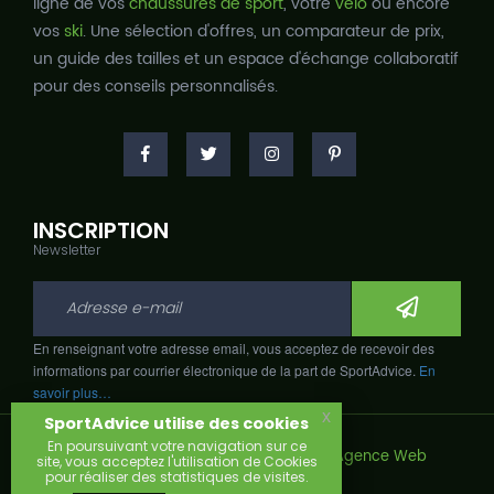
ligne de vos
chaussures de sport
, votre
vélo
ou encore
vos
ski
. Une sélection d'offres, un comparateur de prix,
un guide des tailles et un espace d'échange collaboratif
pour des conseils personnalisés.
INSCRIPTION
Newsletter
En renseignant votre adresse email, vous acceptez de recevoir des
informations par courrier électronique de la part de SportAdvice.
En
savoir plus…
x
SportAdvice utilise des cookies
En poursuivant votre navigation sur ce
Copyright © 2026, Développé avec
par
Agence Web
site, vous acceptez l'utilisation de Cookies
Narobaz.
pour réaliser des statistiques de visites.