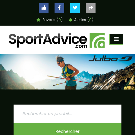
Favoris (
0
)
Alertes (
0
)
ACCUEIL
COMPARATEUR
CONSEILS
QUESTIONS
-
RÉPONSES
CONTACT
Rechercher