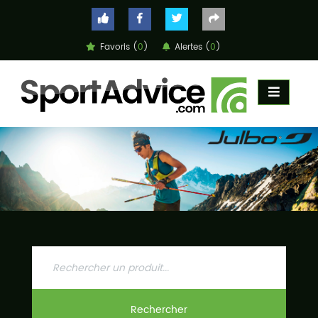
Favoris (
0
)
Alertes (
0
)
ACCUEIL
COMPARATEUR
CONSEILS
QUESTIONS
-
RÉPONSES
CONTACT
Rechercher