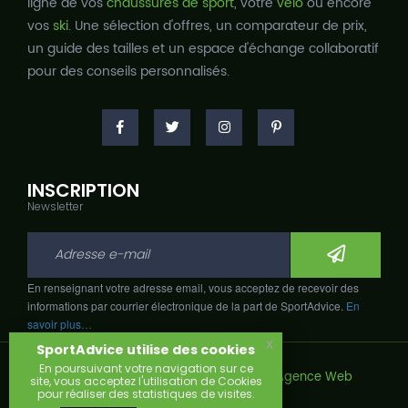
ligne de vos
chaussures de sport
, votre
vélo
ou encore
vos
ski
. Une sélection d'offres, un comparateur de prix,
un guide des tailles et un espace d'échange collaboratif
pour des conseils personnalisés.
INSCRIPTION
Newsletter
En renseignant votre adresse email, vous acceptez de recevoir des
informations par courrier électronique de la part de SportAdvice.
En
savoir plus…
x
SportAdvice utilise des cookies
En poursuivant votre navigation sur ce
Copyright © 2026, Développé avec
par
Agence Web
site, vous acceptez l'utilisation de Cookies
Narobaz.
pour réaliser des statistiques de visites.