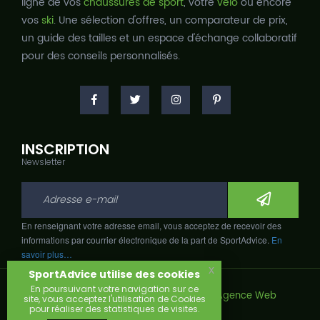
ligne de vos
chaussures de sport
, votre
vélo
ou encore
vos
ski
. Une sélection d'offres, un comparateur de prix,
un guide des tailles et un espace d'échange collaboratif
pour des conseils personnalisés.
INSCRIPTION
Newsletter
En renseignant votre adresse email, vous acceptez de recevoir des
informations par courrier électronique de la part de SportAdvice.
En
savoir plus…
x
SportAdvice utilise des cookies
En poursuivant votre navigation sur ce
Copyright © 2026, Développé avec
par
Agence Web
site, vous acceptez l'utilisation de Cookies
Narobaz.
pour réaliser des statistiques de visites.