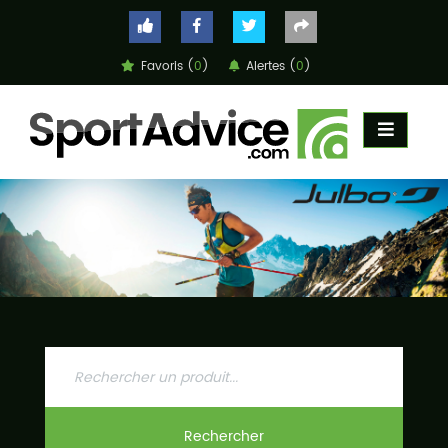
Favoris (
0
)
Alertes (
0
)
ACCUEIL
COMPARATEUR
CONSEILS
QUESTIONS
-
RÉPONSES
CONTACT
Rechercher