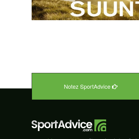
Notez SportAdvice