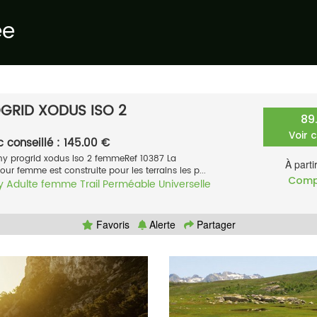
ée
GRID XODUS ISO 2
89
Voir 
c conseillé : 145.00 €
ny progrid xodus Iso 2 femmeRef 10387 La
À parti
 femme est construite pour les terrains les p...
Comp
y
Adulte femme
Trail
Perméable
Universelle
Favoris
Alerte
Partager