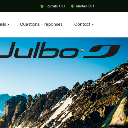
Favoris (
0
)
Alertes (
0
)
ils
Questions - réponses
Contact