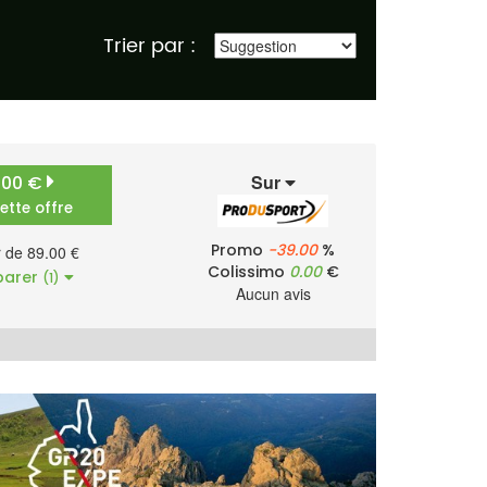
Trier par :
Sur
.00 €
cette offre
Promo
-39.00
%
r de 89.00 €
Colissimo
0.00
€
arer
(1)
Aucun avis