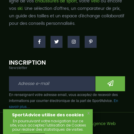
ligne de vos
chaussures de sport
, votre
vélo
ou encore
vos
ski
. Une sélection d'offres, un comparateur de prix,
un guide des tailles et un espace d'échange collaboratif
pour des conseils personnalisés.
INSCRIPTION
Newsletter
En renseignant votre adresse email, vous acceptez de recevoir des
informations par courrier électronique de la part de SportAdvice.
En
savoir plus…
x
SportAdvice utilise des cookies
En poursuivant votre navigation sur ce
Copyright © 2026, Développé avec
par
Agence Web
site, vous acceptez l'utilisation de Cookies
Narobaz.
pour réaliser des statistiques de visites.