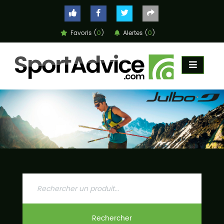
Favoris (
0
)
Alertes (
0
)
ACCUEIL
COMPARATEUR
CONSEILS
QUESTIONS
-
RÉPONSES
CONTACT
Rechercher