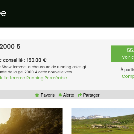
ée
 2000 5
55
Voir 
c conseillé : 150.00 €
te Show femme La chaussure de running asics gt
À parti
te de la gel 2000 4.cette nouvelle vers...
Comp
dulte femme
Running
Perméable
Favoris
Alerte
Partager