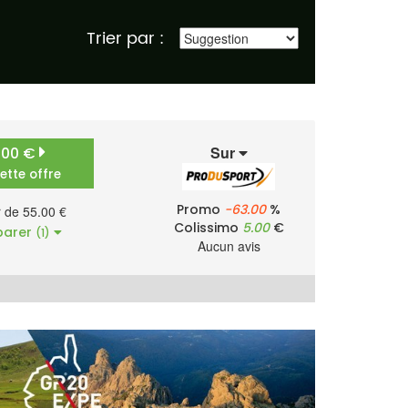
Trier par :
Sur
.00 €
cette offre
Promo
-63.00
%
r de 55.00 €
Colissimo
5.00
€
arer
(1)
Aucun avis