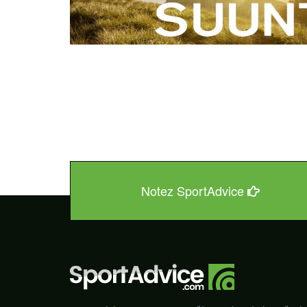
Notez SportAdvice