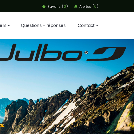
Favoris (
0
)
Alertes (
0
)
ils
Questions - réponses
Contact