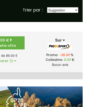
Trier par :
Sur
.00 €
cette offre
Promo
-36.00
%
r de 89.00 €
Colissimo
0.00
€
arer
(1)
Aucun avis