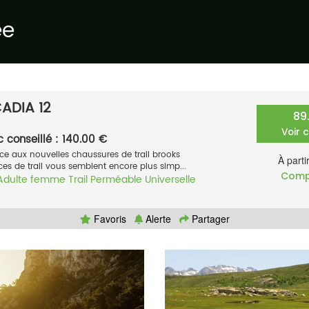
ée
ADIA 12
89
Voir 
c conseillé : 140.00 €
ce aux nouvelles chaussures de trail brooks
À parti
es de trail vous semblent encore plus simp...
Comp
Adulte femme
Trail
Perméable
Universelle
Favoris
Alerte
Partager