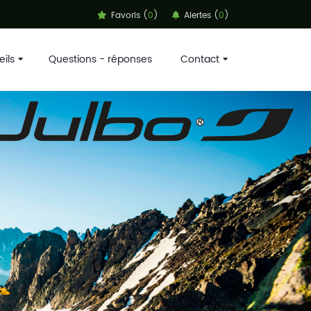
Favoris (
0
)
Alertes (
0
)
ils
Questions - réponses
Contact