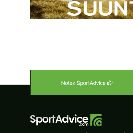
Notez SportAdvice