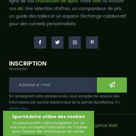
ligne de vos
chaussures de sport
, votre
vélo
ou encore
vos
ski
. Une sélection d'offres, un comparateur de prix,
un guide des tailles et un espace d'échange collaboratif
pour des conseils personnalisés.
INSCRIPTION
Newsletter
En renseignant votre adresse email, vous acceptez de recevoir des
informations par courrier électronique de la part de SportAdvice.
En
savoir plus…
x
SportAdvice utilise des cookies
En poursuivant votre navigation sur ce
Copyright © 2026, Développé avec
par
Agence Web
site, vous acceptez l'utilisation de Cookies
Narobaz.
pour réaliser des statistiques de visites.