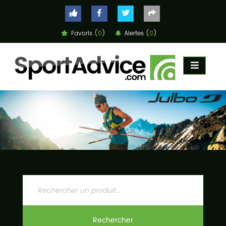
Favoris (
0
)
Alertes (
0
)
ACCUEIL
COMPARATEUR
CONSEILS
QUESTIONS
-
RÉPONSES
CONTACT
Rechercher