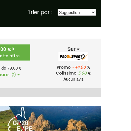
Trier par :
Sur
.00 €
cette offre
Promo
-44.00
%
r de 79.00 €
Colissimo
5.00
€
arer
(1)
Aucun avis