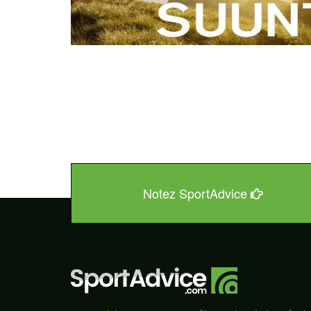
Notez SportAdvice