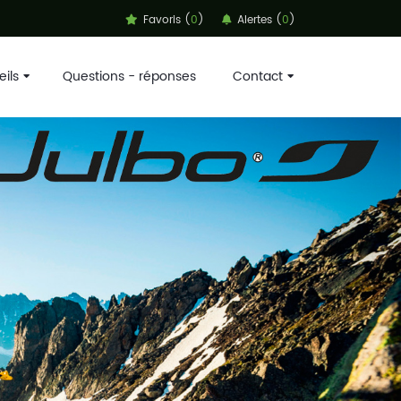
Favoris (
0
)
Alertes (
0
)
ils
Questions - réponses
Contact