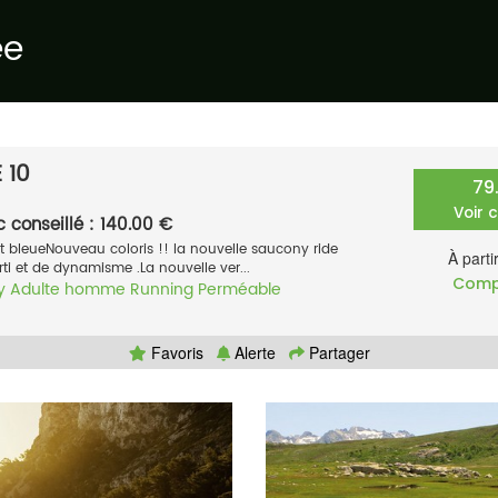
ée
 10
79
Voir 
c conseillé : 140.00 €
t bleueNouveau coloris !! la nouvelle saucony ride
À parti
i et de dynamisme .La nouvelle ver...
Comp
y
Adulte homme
Running
Perméable
Favoris
Alerte
Partager