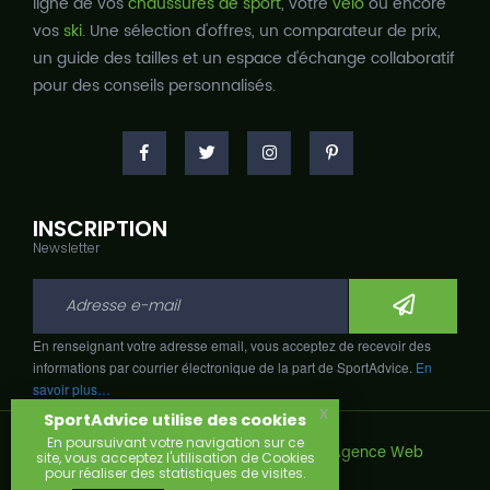
ligne de vos
chaussures de sport
, votre
vélo
ou encore
vos
ski
. Une sélection d'offres, un comparateur de prix,
un guide des tailles et un espace d'échange collaboratif
pour des conseils personnalisés.
INSCRIPTION
Newsletter
En renseignant votre adresse email, vous acceptez de recevoir des
informations par courrier électronique de la part de SportAdvice.
En
savoir plus…
x
SportAdvice utilise des cookies
En poursuivant votre navigation sur ce
Copyright © 2026, Développé avec
par
Agence Web
site, vous acceptez l'utilisation de Cookies
Narobaz.
pour réaliser des statistiques de visites.