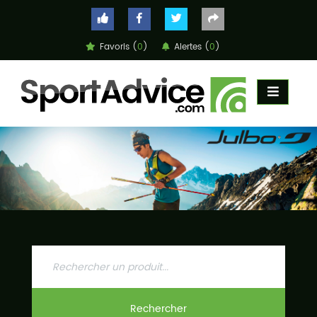
Favoris (
0
)
Alertes (
0
)
ACCUEIL
COMPARATEUR
CONSEILS
QUESTIONS
-
RÉPONSES
CONTACT
Rechercher