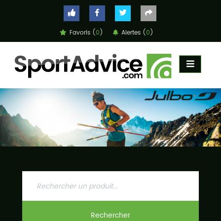
Favoris (
0
)
Alertes (
0
)
ACCUEIL
COMPARATEUR
CONSEILS
QUESTIONS
-
RÉPONSES
CONTACT
Rechercher