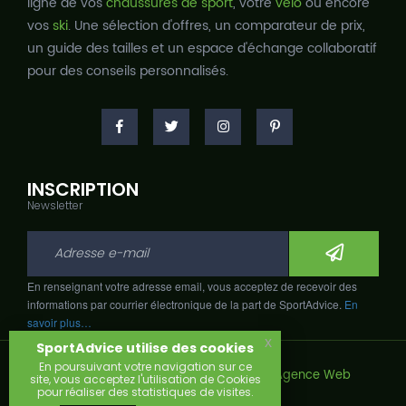
ligne de vos
chaussures de sport
, votre
vélo
ou encore
vos
ski
. Une sélection d'offres, un comparateur de prix,
un guide des tailles et un espace d'échange collaboratif
pour des conseils personnalisés.
INSCRIPTION
Newsletter
En renseignant votre adresse email, vous acceptez de recevoir des
informations par courrier électronique de la part de SportAdvice.
En
savoir plus…
x
SportAdvice utilise des cookies
En poursuivant votre navigation sur ce
Copyright © 2026, Développé avec
par
Agence Web
site, vous acceptez l'utilisation de Cookies
Narobaz.
pour réaliser des statistiques de visites.