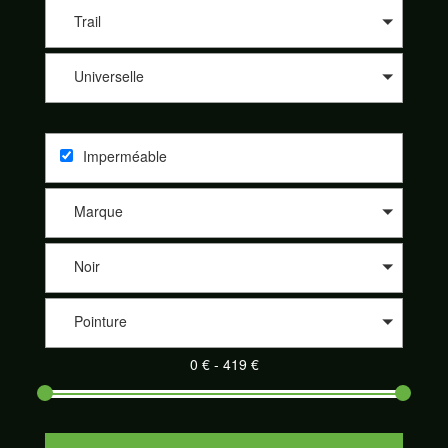
les différents sites de nos partenaires comme 361°, Altra, Asics,
Asolo, Bestard, Brooks, Dynafit, Élémentaire, Five Fingers,
Trail
Garmont, Hoka One One, Inov-8, La Sportiva, Lowa, Meindl,
Merrell, Merrell Footwear, Millet, Mizunon New Balance, Nike,
Universelle
On-Running, Raidlight, Salewa, Salomon, Saucony, Scarpa,
Scott, Tecnica et Topo athletic. Nos partenaires sont de plus en
plus nombreux à proposer leurs produits sur notre site
SportAdvice Shoes : Speck Sport, Pro Du Sport, la Montagne
Imperméable
de Philippe, Trail Store, Télémark Pyrénées, Alpinstore ou
encore Chullanka. Et cela au meilleur prix. Naviguez sur le
comparateur, sélectionnez les critères de votre choix et
Marque
découvrez votre paire de chaussures de sport adaptée parmi
un large éventail.
Noir
Pointure