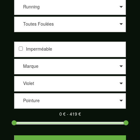
les différents sites de nos partenaires comme 361°, Altra, Asics,
Asolo, Bestard, Brooks, Dynafit, Élémentaire, Five Fingers,
Running
Garmont, Hoka One One, Inov-8, La Sportiva, Lowa, Meindl,
Merrell, Merrell Footwear, Millet, Mizunon New Balance, Nike,
Toutes Foulées
On-Running, Raidlight, Salewa, Salomon, Saucony, Scarpa,
Scott, Tecnica et Topo athletic. Nos partenaires sont de plus en
plus nombreux à proposer leurs produits sur notre site
SportAdvice Shoes : Speck Sport, Pro Du Sport, la Montagne
Imperméable
de Philippe, Trail Store, Télémark Pyrénées, Alpinstore ou
encore Chullanka. Et cela au meilleur prix. Naviguez sur le
comparateur, sélectionnez les critères de votre choix et
Marque
découvrez votre paire de chaussures de sport adaptée parmi
un large éventail.
Violet
Pointure