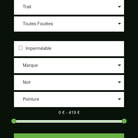
les différents sites de nos partenaires comme 361°, Altra, Asics,
Asolo, Bestard, Brooks, Dynafit, Élémentaire, Five Fingers,
Trail
Garmont, Hoka One One, Inov-8, La Sportiva, Lowa, Meindl,
Merrell, Merrell Footwear, Millet, Mizunon New Balance, Nike,
Toutes Foulées
On-Running, Raidlight, Salewa, Salomon, Saucony, Scarpa,
Scott, Tecnica et Topo athletic. Nos partenaires sont de plus en
plus nombreux à proposer leurs produits sur notre site
SportAdvice Shoes : Speck Sport, Pro Du Sport, la Montagne
Imperméable
de Philippe, Trail Store, Télémark Pyrénées, Alpinstore ou
encore Chullanka. Et cela au meilleur prix. Naviguez sur le
comparateur, sélectionnez les critères de votre choix et
Marque
découvrez votre paire de chaussures de sport adaptée parmi
un large éventail.
Noir
Pointure