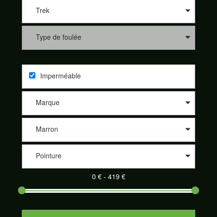
les différents sites de nos partenaires comme 361°, Altra, Asics,
Asolo, Bestard, Brooks, Dynafit, Élémentaire, Five Fingers,
Trek
Garmont, Hoka One One, Inov-8, La Sportiva, Lowa, Meindl,
Merrell, Merrell Footwear, Millet, Mizunon New Balance, Nike,
Type de foulée
On-Running, Raidlight, Salewa, Salomon, Saucony, Scarpa,
Scott, Tecnica et Topo athletic. Nos partenaires sont de plus en
plus nombreux à proposer leurs produits sur notre site
SportAdvice Shoes : Speck Sport, Pro Du Sport, la Montagne
Imperméable
de Philippe, Trail Store, Télémark Pyrénées, Alpinstore ou
encore Chullanka. Et cela au meilleur prix. Naviguez sur le
comparateur, sélectionnez les critères de votre choix et
Marque
découvrez votre paire de chaussures de sport adaptée parmi
un large éventail.
Marron
Pointure