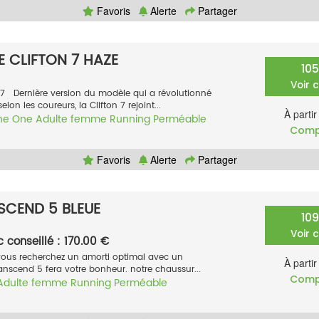
Favoris
Alerte
Partager
 CLIFTON 7 HAZE
10
Voir 
7 Dernière version du modèle qui a révolutionné
lon les coureurs, la Clifton 7 rejoint...
À parti
ne One
Adulte femme
Running
Perméable
Comp
Favoris
Alerte
Partager
CEND 5 BLEUE
10
Voir 
c conseillé : 170.00 €
vous recherchez un amorti optimal avec un
À parti
ranscend 5 fera votre bonheur. notre chaussur...
Comp
Adulte femme
Running
Perméable