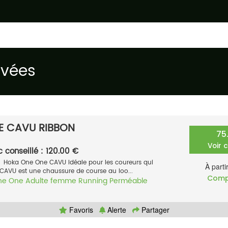
uvées
E CAVU RIBBON
75
Voir 
c conseillé : 120.00 €
 Hoka One One CAVU Idéale pour les coureurs qui
À parti
 CAVU est une chaussure de course au loo...
Comp
ne One
Adulte femme
Running
Perméable
Favoris
Alerte
Partager