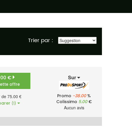
Trier par :
Sur
.00 €
cette offre
Promo
-38.00
%
r de 75.00 €
Colissimo
5.00
€
arer
(1)
Aucun avis