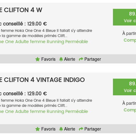
 CLIFTON 4 W
89
Voir 
c conseillé : 129.00 €
femme Hoka One One 4 Bleue Il fallait s’y attendre
À parti
de la gamme de modèles primés Clift...
Comp
ne One
Adulte femme
Running
Perméable
Favoris
Alerte
Partager
 CLIFTON 4 VINTAGE INDIGO
89
Voir 
c conseillé : 129.00 €
femme Hoka One One 4 Bleue Il fallait s’y attendre
À parti
de la gamme de modèles primés Clift...
Comp
ne One
Adulte femme
Running
Perméable
Favoris
Alerte
Partager