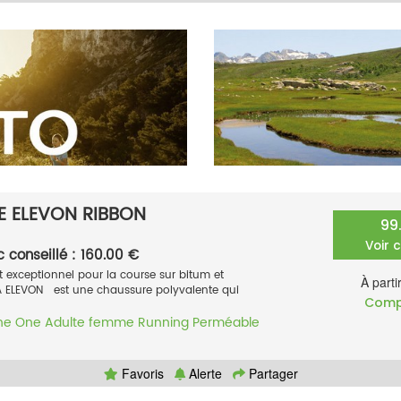
 ELEVON RIBBON
99
Voir 
c conseillé : 160.00 €
exceptionnel pour la course sur bitum et
À parti
A ELEVON est une chaussure polyvalente qui
Comp
ne One
Adulte femme
Running
Perméable
Favoris
Alerte
Partager