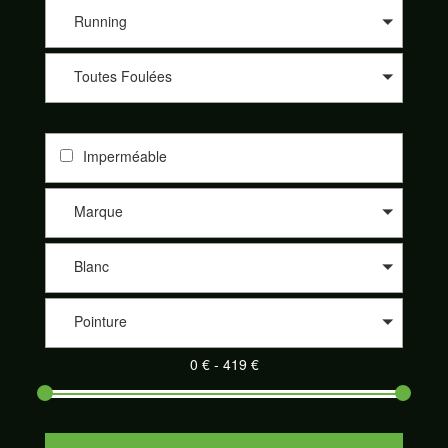
les différents sites de nos partenaires comme 361°, Altra, Asics,
Asolo, Bestard, Brooks, Dynafit, Élémentaire, Five Fingers,
Running
Garmont, Hoka One One, Inov-8, La Sportiva, Lowa, Meindl,
Merrell, Merrell Footwear, Millet, Mizunon New Balance, Nike,
Toutes Foulées
On-Running, Raidlight, Salewa, Salomon, Saucony, Scarpa,
Scott, Tecnica et Topo athletic. Nos partenaires sont de plus en
plus nombreux à proposer leurs produits sur notre site
SportAdvice Shoes : Speck Sport, Pro Du Sport, la Montagne
Imperméable
de Philippe, Trail Store, Télémark Pyrénées, Alpinstore ou
encore Chullanka. Et cela au meilleur prix. Naviguez sur le
comparateur, sélectionnez les critères de votre choix et
Marque
découvrez votre paire de chaussures de sport adaptée parmi
un large éventail.
Blanc
Pointure