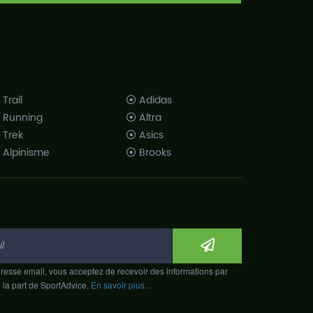
Trail
Adidas
Running
Altra
Trek
Asics
Alpinisme
Brooks
Salle
Hoka One One
Athlétisme
La Sportiva
Mizuno
Merrell Footwear
New Balance
Raidlight
resse email, vous acceptez de recevoir des informations par
Salomon
e la part de SportAdvice.
En savoir plus…
Saucony
Sidas