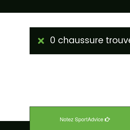
0 chaussure trouv
Notez SportAdvice