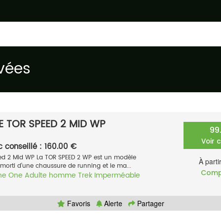
vées
 TOR SPEED 2 MID WP
99
Voir 
c conseillé : 160.00 €
d 2 Mid WP La TOR SPEED 2 WP est un modèle
À parti
’amorti d’une chaussure de running et le ma...
Comp
ne One
Adulte homme
Trek
Imperméable
Favoris
Alerte
Partager