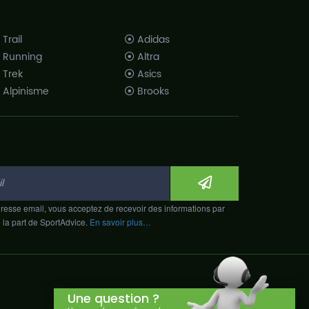
Trail
Adidas
Running
Altra
Trek
Asics
Alpinisme
Brooks
Salle
Hoka One One
Athlétisme
La Sportiva
Mizuno
Merrell Footwear
New Balance
Raidlight
resse email, vous acceptez de recevoir des informations par
Salomon
e la part de SportAdvice.
En savoir plus…
Saucony
Sidas
Scott
Une question ?