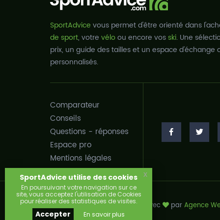
SportAdvice
vous permet d'être orienté dans l'ach
de sport
, votre
vélo
ou encore vos
ski
. Une sélect
prix, un guide des tailles et un espace d'échange c
personnalisés.
Comparateur
Conseils
Questions - réponses
Espace pro
Mentions légales
x
SportAdvice utilise des cookies
En poursuivant votre navigation sur ce
site, vous acceptez l'utilisation de Cookies
pour réaliser des statistiques de visites.
Copyright © 2026, Développé avec
par
Agence We
Accepter
En savoir plus