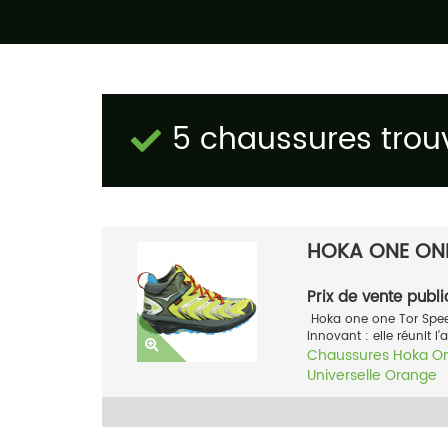
5 chaussures trou
HOKA ONE ONE
Prix de vente publi
Hoka one one Tor Spee
innovant : elle réunit l
Chaussures
Hoka O
Universelle
Orange