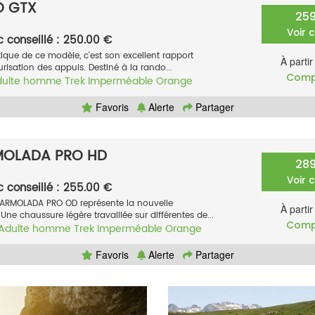
O GTX
25
Voir 
c conseillé : 250.00 €
tique de ce modèle, c'est son excellent rapport
À parti
isation des appuis. Destiné à la rando...
Comp
dulte homme
Trek
Imperméable
Orange
Favoris
Alerte
Partager
OLADA PRO HD
28
Voir 
c conseillé : 255.00 €
RMOLADA PRO OD représente la nouvelle
À parti
Une chaussure légère travaillée sur différentes de...
Comp
Adulte homme
Trek
Imperméable
Orange
Favoris
Alerte
Partager