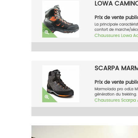
LOWA CAMIN
Prix de vente publi
La principale caractéris
confort de marche/sécur
Chaussures
Lowa
A
SCARPA MARM
Prix de vente publi
Marmolada pro odLa MA
génération du trekking. 
Chaussures
Scarpa