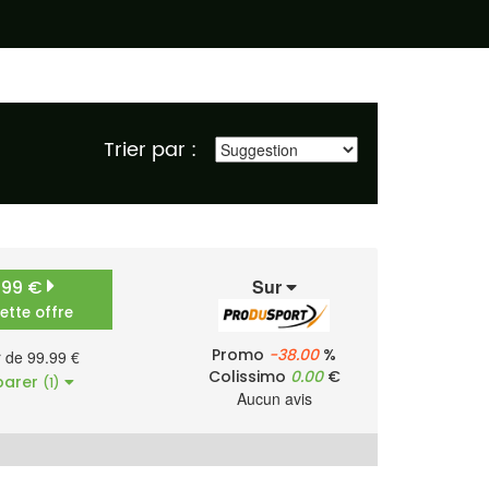
Trier par :
Sur
.99 €
cette offre
Promo
-38.00
%
r de 99.99 €
Colissimo
0.00
€
arer
(1)
Aucun avis