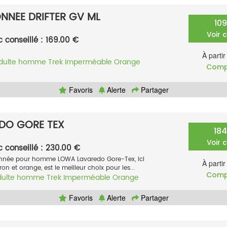
NÉE DRIFTER GV ML
10
Voir 
c conseillé : 169.00 €
À parti
dulte homme
Trek
Imperméable
Orange
Comp
Favoris
Alerte
Partager
DO GORE TEX
18
Voir 
c conseillé : 230.00 €
nnée pour homme LOWA Lavaredo Gore-Tex, ici
À parti
on et orange, est le meilleur choix pour les...
Comp
dulte homme
Trek
Imperméable
Orange
Favoris
Alerte
Partager